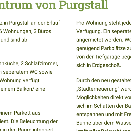
trum von Purgstall
 in Purgstall an der Erlauf
Pro Wohnung steht jedem
r 6 Wohnungen, 3 Büros
Verfügung. Ein seperat
 und sind ab
angemietet werden. We
genügend Parkplätze zur
von der Tiefgarage beg
ohnküche, 2 Schlafzimmer,
sich in Erdgeschoß.
em seperatem WC sowie
 Wohnung verfügt
Durch den neu gestalte
 einem Balkon/ eine
„Stadterneuerung“ wurde
Möglichkeiten direkt vo
sich im Schatten der 
einem Parkett aus
entspannen und mit Fre
iest. Die Beleuchtung der
Bühne über dem Wasser
x in den Raum integriert.